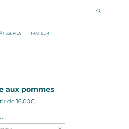
ÂTISSERIES
TRAITEUR
te aux pommes
Prix
tir de
16,00€
promotionnel
:
*
tionner