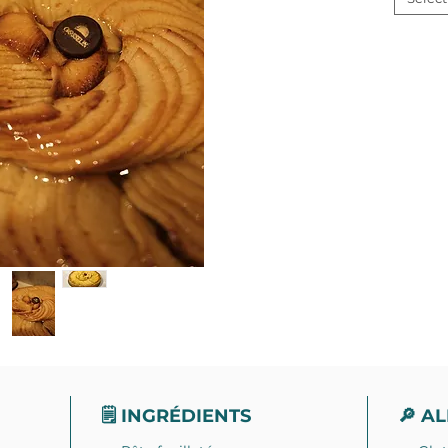
🗒 INGRÉDIENTS
🔎 A