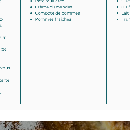
s
Pâte feuilletée
Glu
Crème d'amandes
Œuf
Compote de pommes
Lait
z-
Pommes fraîches
Frui
ou
5 51
 08
 vous
tarte
r
À