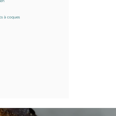
ten
ts à coques