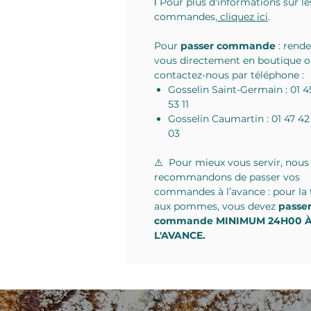
ℹ️ Pour plus d'informations sur le
commandes,
cliquez ici
.
Pour
passer commande
: rende
vous directement en boutique 
contactez-nous par téléphone :
Gosselin Saint-Germain : 01 4
53 11
Gosselin Caumartin : 01 47 42
03
⚠️ Pour mieux vous servir, nous
recommandons de passer vos
commandes à l’avance :
pour la 
aux pommes, vous devez
passe
commande MINIMUM 24H00 
L'AVANCE.