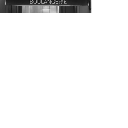
GOSSELIN
SAINT-GERMAIN
258 bd Saint Germain,
75 007, Par
is
stgermain@gosselin.paris
01 45 51 53 11