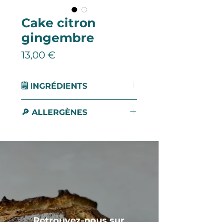
Cake citron
gingembre
Prix
13,00 €
🗒 INGRÉDIENTS
Cake : Sucre, oeuf, farine de
🔎 ALLERGÈNES
blé, levure chimique, beurre,
crème liquide 35%, zeste de
Gluten
citron, poudre de gingembre
Lait
Décoration : Cubes de
Œuf
gingembre, pastille chocolat
Soja
Gosselin
Retrouvez-nous sur