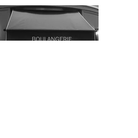
GOSSELIN
SAINT-GERMAIN
258 bd Saint Germain,
75 007, Par
is
stgermain@gosselin.paris
01 45 51 53 11