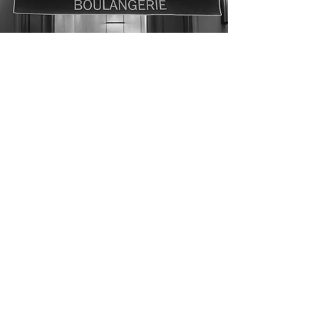
GOSSELIN
SAINT-GERMAIN
258 bd Saint Germain,
75 007, Par
is
stgermain@gosselin.paris
01 45 51 53 11